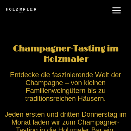
Zum
Main
Inhalt
Menu
springen
Champagner-Tasting im
Holzmaler
Entdecke die faszinierende Welt der
Champagne – von kleinen
Familienweingütern bis zu
traditionsreichen Häusern.
Jeden ersten und dritten Donnerstag im
Monat laden wir zum Champagner-
Tasting in die Holzmaler Bar ein.